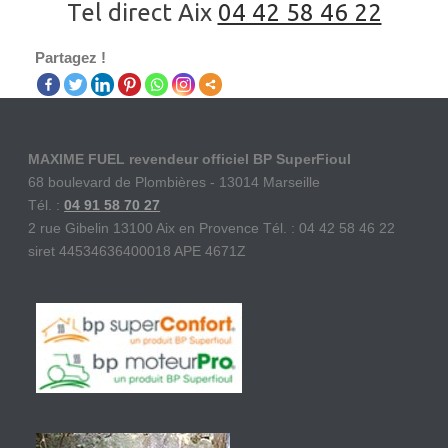
Tel direct Aix
04 42 58 46 22
Partagez !
MAXIME FUEL revendeur officiel BP SuperFioul
68 boulevard de Plombières - 13014 Marseille
Tél. :
04 91 58 70 27
2 rue Gibelin 13100 Aix en Provence Tél. : 04 42 58 46 22
siret 44534636400018 APE 4671Z